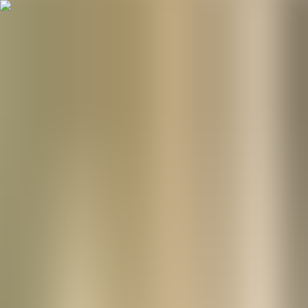
Menu
ID
0
Home
/
Our Store
Our Store
Discover our products and consult with beauty experts for
personalized skincare advice.
All
Bali
Bandung
Bodetabek
Jakarta
Makassar
Medan
Nusa
Tenggara
Palembang
Semarang
Surabaya
Surabaya - Pakuwon City Mall
Ground Floor, Unit G-39 Jl. Raya Laguna KJW Putih Tambak No.