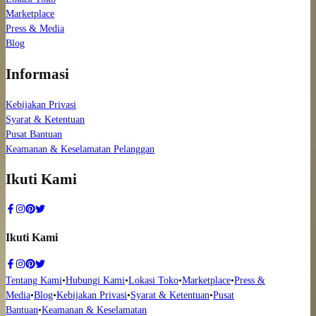
Marketplace
Press & Media
Blog
Informasi
Kebijakan Privasi
Syarat & Ketentuan
Pusat Bantuan
Keamanan & Keselamatan Pelanggan
Ikuti Kami
Ikuti Kami
Tentang Kami
•
Hubungi Kami
•
Lokasi Toko
•
Marketplace
•
Press &
Media
•
Blog
•
Kebijakan Privasi
•
Syarat & Ketentuan
•
Pusat
Bantuan
•
Keamanan & Keselamatan