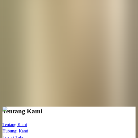
2 Surabaya, Jawa Timur 60112
Informasi Toko
Surabaya - Pakuwon Mall Surabaya
Lower Ground Floor, Unit LG 31 Jl. Puncak Indah Lontar No. 2
Surabaya, Jawa Timur 60123
Informasi Toko
Lihat berita terbaru kami!
Bergabunglah dengan daftar email eksklusif kami untuk pembaruan
dan informasi perawatan kulit terbaru.
Langganan
Tentang Kami
Tentang Kami
Hubungi Kami
Lokasi Toko