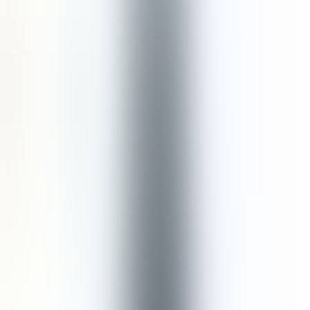
yang membantu memperkuat batang rambut, membuatnya lebih kuat
terhadap kerusakan dan ujung bercabang. Patchouli dikenal karena
kemampuannya yang dapat menenangkan kulit kepala dan
membantu mengurangi ketombe.
Komposisi
Aqua, Sodium Myristoyl Sarcosinate, Glycerin (Vegetable),
Cocamidopropyl Betaine, Sodium Methyl Cocoyl Taurate, Betaine,
Citric Acid, *Limonene, Acacia Senegal Gum & Xanthan Gum,
Benzyl Alcohol & Benzoic Acid & Dehydroacetic Acid, Panthenol
(Provitamin B5), Polyacrylate Crosspolymer-6, Citrus Limon
(Lemon) Peel Oil, Cymbopogon Flexuosus Oil, Citrus Aurantifolia
(Lime) Oil, *Citral, Citrus Aurantium Dulcis Peel Oil, Citrus Par-
adisi (Grapefruit) Peel Oil, Equisetum Arvense Extract, Citrus
Limon (Lemon) Fruit Extract, Arctium Lappa Root Extract, Panax
Ginseng Root Extract, Pogostemon Cablin Leaf Oil, Myristica
Fragrans Fruit Oil *Occurs naturally in essential oils.
Tidak Diuji Coba pada Hewan
Tanpa Paraben
Tanpa Phthalate