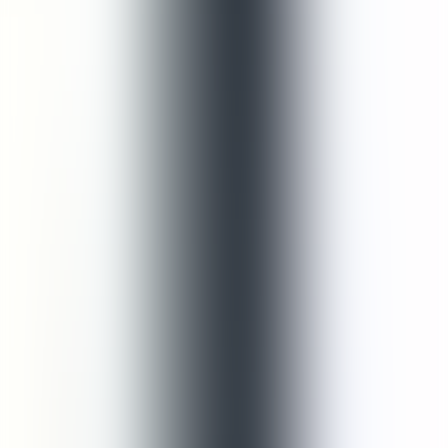
● Buka tutup botol
● Buka tutup refill dan tuang isi produk ke dalam botol
● Tutup botol dengan rapat
Ulasan Pelanggan
Tulis Ulasan
Peringkat Produk
5.0
1
ulasan merekomendasikan produk ini
Yena | SEOUL, South Korea
11 Sept 2024
5.0