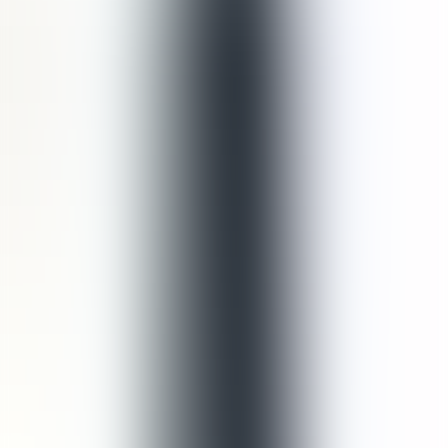
Invigorating Conditioner
US$35,00
Invigorating Shampoo Refill
Cara Pakai
● Basahi seluruh rambut
● Tuangkan produk pada tangan dan pijat perlahan pada kulit
kepala
● Bilas hingga bersih
● Lanjutkan dengan Conditioner
CARA ISI ULANG: