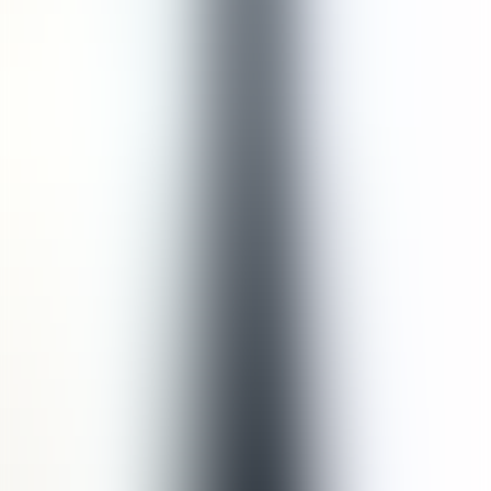
Aman untuk Ibu Hamil
Aman untuk Ibu Menyusui
Tanpa Minyak Kelapa Sawit
Tanpa Sulfat
Cocok untuk Vegan
Tanpa Silikon
Tidak Merusak Terumbu Karang
Bersertifikat Halal
Jenis Kulit
Cocok untuk semua jenis kulit.
Cocok dipadukan dengan
Invigorating Shampoo
US$35,00