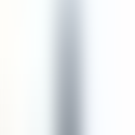
1
Tambah ke Keranjang
5
(
1
Ulasan
)
Detail
Mengandung ekstrak botani alami, sampo biodegradable ini adalah
solusi yang menyegarkan dan berkelanjutan untuk rambut sehat.
Formulanya yang kaya nutrisi dilengkapi dengan ginseng dan
patchouli yang kaya akan vitamin agar rambut tampak berkilau.
Dikemas dalam pouch isi ulang yang dapat mengurangi sampah
plastik hingga 75%, menjadikannya pilihan tepat bagi mereka yang
ingin mengurangi dampak lingkungan mereka.
Bahan Utama:
Ginseng kaya akan antioksidan dan telah digunakan selama
berabad-abad dalam pengobatan tradisional untuk merangsang
pertumbuhan rambut yang sehat. Ekstrak horsetail kaya akan silika