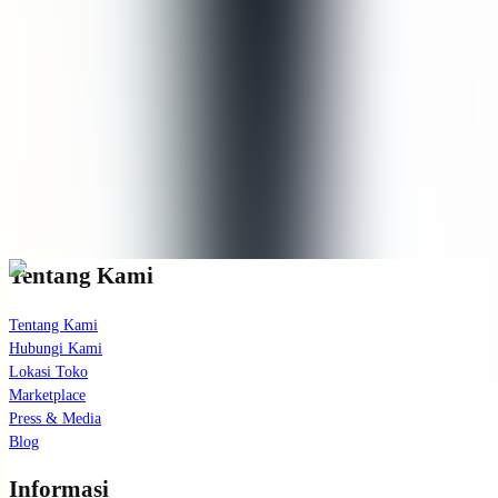
US$35,00
(
1
)
Lihat berita terbaru kami!
Bergabunglah dengan daftar email eksklusif kami untuk pembaruan
dan informasi perawatan kulit terbaru.
Langganan
Tentang Kami
Tentang Kami
Hubungi Kami
Lokasi Toko
Marketplace
Press & Media
Blog
Informasi