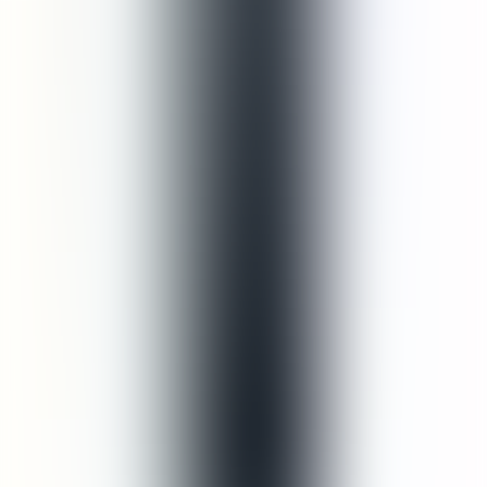
good!!!
smell is very good!
Lihat Terjemahan
Anda mungkin juga suka
Tambah ke Keranjang
shampoo
Invigorating Shampoo
US$35,00
(
1
)
Tambah ke Keranjang
conditioner
Invigorating Conditioner