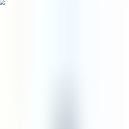
Menu
ID
0
Beranda
/
Bath
/
Shampoo
/
Invigorating Shampoo Refill
shampoo
Invigorating Shampoo Refill
US$30,00
Ukuran
:
500 mL
500 mL