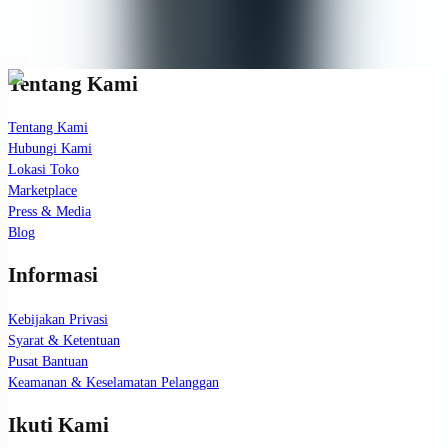
dan informasi perawatan kulit terbaru.
Langganan
Tentang Kami
Tentang Kami
Hubungi Kami
Lokasi Toko
Marketplace
Press & Media
Blog
Informasi
Kebijakan Privasi
Syarat & Ketentuan
Pusat Bantuan
Keamanan & Keselamatan Pelanggan
Ikuti Kami