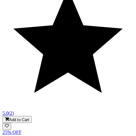
5.0
(
2
)
Add to Cart
25
% OFF