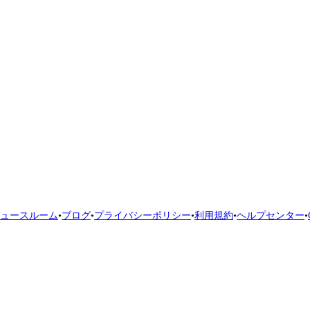
ュースルーム
•
ブログ
•
プライバシーポリシー
•
利用規約
•
ヘルプセンター
•