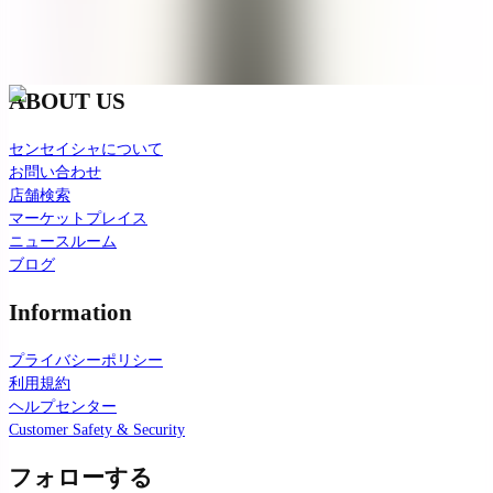
ングリストにご登録ください。
メールマガジン登録
ABOUT US
センセイシャについて
お問い合わせ
店舗検索
マーケットプレイス
ニュースルーム
ブログ
Information
プライバシーポリシー
利用規約
ヘルプセンター
Customer Safety & Security
フォローする