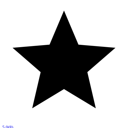
5.0
(
8
)