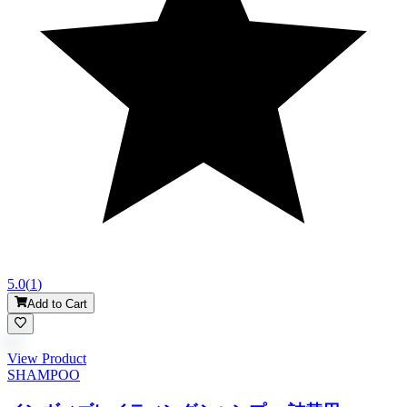
5.0
(
1
)
Add to Cart
View Product
SHAMPOO