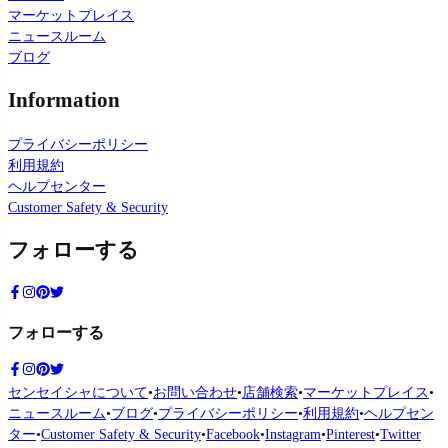
マーケットプレイス
ニュースルーム
ブログ
Information
プライバシーポリシー
利用規約
ヘルプセンター
Customer Safety & Security
フォローする
フォローする
センセイシャについて
•
お問い合わせ
•
店舗検索
•
マーケットプレイス
•
ニュースルーム
•
ブログ
•
プライバシーポリシー
•
利用規約
•
ヘルプセン
ター
•
Customer Safety & Security
•
Facebook
•
Instagram
•
Pinterest
•
Twitter