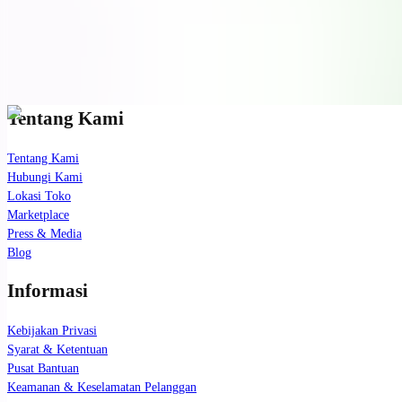
Lihat berita terbaru kami!
Bergabunglah dengan daftar email eksklusif kami untuk pembaruan dan
Langganan
Tentang Kami
Tentang Kami
Hubungi Kami
Lokasi Toko
Marketplace
Press & Media
Blog
Informasi
Kebijakan Privasi
Syarat & Ketentuan
Pusat Bantuan
Keamanan & Keselamatan Pelanggan