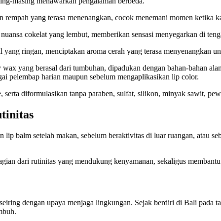
masing-masing menawarkan pengalaman berbeda.
n rempah yang terasa menenangkan, cocok menemani momen ketika ka
ansa cokelat yang lembut, memberikan sensasi menyegarkan di tengah
l yang ringan, menciptakan aroma cerah yang terasa menyenangkan unt
y wax yang berasal dari tumbuhan, dipadukan dengan bahan-bahan ala
gai pelembap harian maupun sebelum mengaplikasikan lip color.
ee, serta diformulasikan tanpa paraben, sulfat, silikon, minyak sawit, 
tinitas
 lip balm setelah makan, sebelum beraktivitas di luar ruangan, atau 
agian dari rutinitas yang mendukung kenyamanan, sekaligus membantu bib
eiring dengan upaya menjaga lingkungan. Sejak berdiri di Bali pada ta
umbuh.