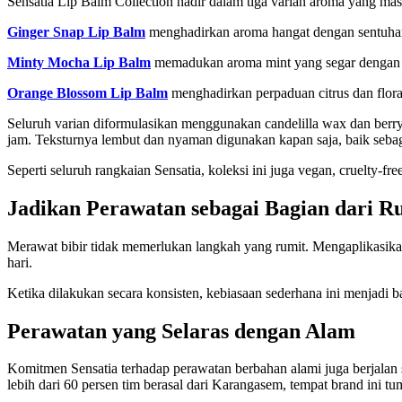
Sensatia Lip Balm Collection hadir dalam tiga varian aroma yang 
Ginger Snap Lip Balm
menghadirkan aroma hangat dengan sentuha
Minty Mocha Lip Balm
memadukan aroma mint yang segar dengan nu
Orange Blossom Lip Balm
menghadirkan perpaduan citrus dan flora
Seluruh varian diformulasikan menggunakan candelilla wax dan berr
jam. Teksturnya lembut dan nyaman digunakan kapan saja, baik seba
Seperti seluruh rangkaian Sensatia, koleksi ini juga vegan, cruelty-fr
Jadikan Perawatan sebagai Bagian dari Ru
Merawat bibir tidak memerlukan langkah yang rumit. Mengaplikasikan
hari.
Ketika dilakukan secara konsisten, kebiasaan sederhana ini menjadi b
Perawatan yang Selaras dengan Alam
Komitmen Sensatia terhadap perawatan berbahan alami juga berjalan s
lebih dari 60 persen tim berasal dari Karangasem, tempat brand ini t