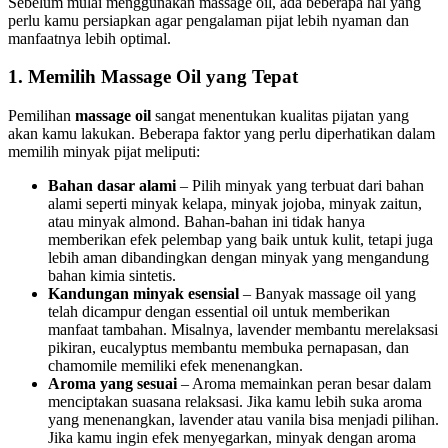
Sebelum mulai menggunakan massage oil, ada beberapa hal yang
perlu kamu persiapkan agar pengalaman pijat lebih nyaman dan
manfaatnya lebih optimal.
1. Memilih Massage Oil yang Tepat
Pemilihan
massage oil
sangat menentukan kualitas pijatan yang
akan kamu lakukan. Beberapa faktor yang perlu diperhatikan dalam
memilih minyak pijat meliputi:
Bahan dasar alami
– Pilih minyak yang terbuat dari bahan
alami seperti minyak kelapa, minyak jojoba, minyak zaitun,
atau minyak almond. Bahan-bahan ini tidak hanya
memberikan efek pelembap yang baik untuk kulit, tetapi juga
lebih aman dibandingkan dengan minyak yang mengandung
bahan kimia sintetis.
Kandungan minyak esensial
– Banyak massage oil yang
telah dicampur dengan essential oil untuk memberikan
manfaat tambahan. Misalnya, lavender membantu merelaksasi
pikiran, eucalyptus membantu membuka pernapasan, dan
chamomile memiliki efek menenangkan.
Aroma yang sesuai
– Aroma memainkan peran besar dalam
menciptakan suasana relaksasi. Jika kamu lebih suka aroma
yang menenangkan, lavender atau vanila bisa menjadi pilihan.
Jika kamu ingin efek menyegarkan, minyak dengan aroma