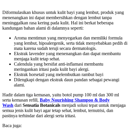
Diformulasikan khusus untuk kulit bayi yang lembut, produk yang
menenangkan ini dapat membersihkan dengan lembut tanpa
meninggalkan rasa kering pada kulit. Hal ini berkat beberapa
kandungan bahan alami di dalamnya seperti:
Aroma mentimun yang menyegarkan dan memiliki formula
yang lembut, hipoalergenik, serta tidak menyebabkan pedih di
mata karena sudah teruji secara dermatologis.
Ekstrak lavender yang menenangkan dan dapat membantu
menjaga kulit tetap sehat.
Calendula yang bersifat anti-inflamasi membantu
meringankan iritasi pada kulit bayi alergi.
Ekstrak horsetail yang melembutkan rambut bayi
Dilengkapi dengan ekstrak daun pandan sebagai pewangi
alami.
Hadir dalam tiga kemasan, yaitu botol pump 100 ml dan 300 ml
serta kemasan refill,
Baby Nourishing Shampoo & Body
Wash
dari
Sensatia Botanicals
menjadi solusi tepat untuk menjaga
semua jenis kulit bayi agar tetap sehat, lembut, ternutrisi, dan
pastinya terhindar dari alergi serta iritasi.
Baca juga: