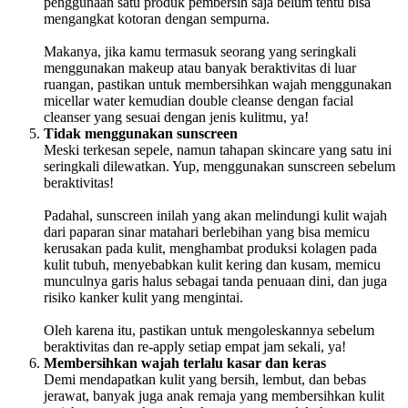
penggunaan satu produk pembersih saja belum tentu bisa
mengangkat kotoran dengan sempurna.
Makanya, jika kamu termasuk seorang yang seringkali
menggunakan makeup atau banyak beraktivitas di luar
ruangan, pastikan untuk membersihkan wajah menggunakan
micellar water kemudian double cleanse dengan facial
cleanser yang sesuai dengan jenis kulitmu, ya!
Tidak menggunakan sunscreen
Meski terkesan sepele, namun tahapan skincare yang satu ini
seringkali dilewatkan. Yup, menggunakan sunscreen sebelum
beraktivitas!
Padahal, sunscreen inilah yang akan melindungi kulit wajah
dari paparan sinar matahari berlebihan yang bisa memicu
kerusakan pada kulit, menghambat produksi kolagen pada
kulit tubuh, menyebabkan kulit kering dan kusam, memicu
munculnya garis halus sebagai tanda penuaan dini, dan juga
risiko kanker kulit yang mengintai.
Oleh karena itu, pastikan untuk mengoleskannya sebelum
beraktivitas dan re-apply setiap empat jam sekali, ya!
Membersihkan wajah terlalu kasar dan keras
Demi mendapatkan kulit yang bersih, lembut, dan bebas
jerawat, banyak juga anak remaja yang membersihkan kulit