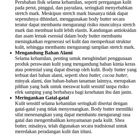
Perubahan fisik selama kehamilan, seperti peregangan kulit
pada perut, pinggul, dan payudara, seringkali menyebabkan
stretch mark. Meskipun stretch mark biasanya tidak dapat
sepenuhnya dihindari, menggunakan body butter secara
teratur dapat membantu mengurangi risiko munculnya stretch
mark dan membuat kulit lebih elastis. Kandungan antioksidan
dan asam lemak esensial dalam body butter membantu
meningkatkan regenerasi sel kulit dan memperkuat struktur
kulit, sehingga membantu mengurangi tampilan stretch mark.
Mengandung Bahan Alami
Selama kehamilan, penting untuk menghindari penggunaan
produk perawatan kulit yang mengandung bahan kimia keras
atau potensial yang dapat diserap oleh kulit. Body butter yang
terbuat dari bahan alami, seperti
shea butter, cocoa butter
,
minyak alami, dan bahan-bahan tanaman lainnya, merupakan
pilihan yang baik untuk merawat kulit sensitif tanpa risiko
efek samping yang berbahaya bagi kesehatan ibu dan janin.
Meringankan Gatal-gatal
Kulit sensitif selama kehamilan seringkali disertai dengan
gatal-gatal yang tidak menyenangkan. Body butter memiliki
sifat menenangkan yang dapat membantu mengurangi rasa
gatal dan mengembalikan kenyamanan pada kulit. Shea
butter, misalnya, telah digunakan secara tradisional untuk
meredakan peradangan kulit dan iritasi.